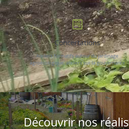
Concertations
Ateliers formatifs autour du jardinage
agroécologique, ateliers sur la gouvernance
Découvrir nos réali