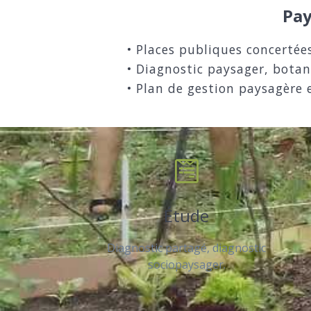
Pay
• Places publiques concertée
• Diagnostic paysager, botan
• Plan de gestion paysagère 
Étude
Diagnostic partagé, diagnostic
sociopaysager.